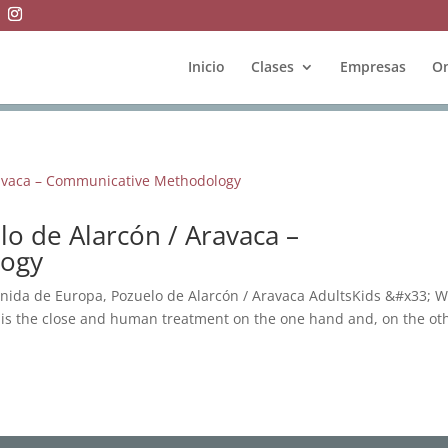
Inicio
Clases
Empresas
On
o de Alarcón / Aravaca –
logy
enida de Europa, Pozuelo de Alarcón / Aravaca AdultsKids &#x33; 
s is the close and human treatment on the one hand and, on the ot