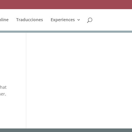
line
Traducciones
Experiences
What
her,