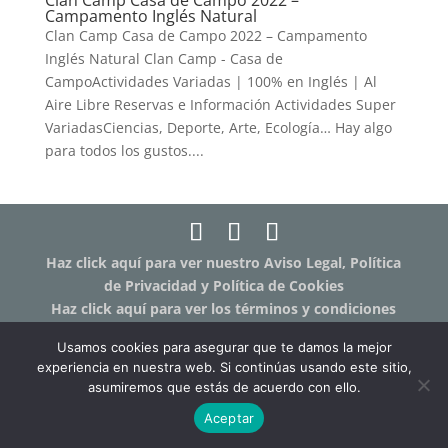
Clan Camp Casa de Campo 2022 –
Campamento Inglés Natural
Clan Camp Casa de Campo 2022 – Campamento
Inglés Natural Clan Camp - Casa de
CampoActividades Variadas | 100% en Inglés | Al
Aire Libre Reservas e Información Actividades Super
VariadasCiencias, Deporte, Arte, Ecología… Hay algo
para todos los gustos....
Haz click aquí para ver nuestro Aviso Legal, Política
de Privacidad y Política de Cookies
Haz click aquí para ver los términos y condiciones
de las clases online "Humanit.as Online"
Usamos cookies para asegurar que te damos la mejor
experiencia en nuestra web. Si continúas usando este sitio,
asumiremos que estás de acuerdo con ello.
Aceptar