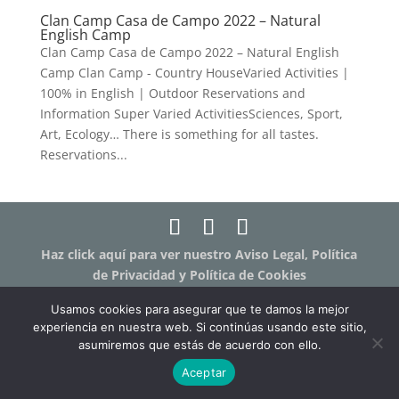
Clan Camp Casa de Campo 2022 – Natural
English Camp
Clan Camp Casa de Campo 2022 – Natural English
Camp Clan Camp - Country HouseVaried Activities |
100% in English | Outdoor Reservations and
Information Super Varied ActivitiesSciences, Sport,
Art, Ecology… There is something for all tastes.
Reservations...
Haz click aquí para ver nuestro Aviso Legal, Política
de Privacidad y Política de Cookies
Haz click aquí para ver los términos y condiciones
Usamos cookies para asegurar que te damos la mejor
de las clases online "Humanit.as Online"
experiencia en nuestra web. Si continúas usando este sitio,
asumiremos que estás de acuerdo con ello.
Aceptar