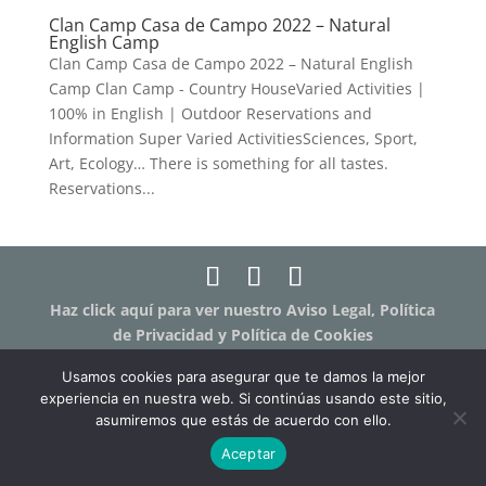
Clan Camp Casa de Campo 2022 – Natural
English Camp
Clan Camp Casa de Campo 2022 – Natural English
Camp Clan Camp - Country HouseVaried Activities |
100% in English | Outdoor Reservations and
Information Super Varied ActivitiesSciences, Sport,
Art, Ecology… There is something for all tastes.
Reservations...
Haz click aquí para ver nuestro Aviso Legal, Política
de Privacidad y Política de Cookies
Haz click aquí para ver los términos y condiciones
Usamos cookies para asegurar que te damos la mejor
de las clases online "Humanit.as Online"
experiencia en nuestra web. Si continúas usando este sitio,
asumiremos que estás de acuerdo con ello.
Aceptar