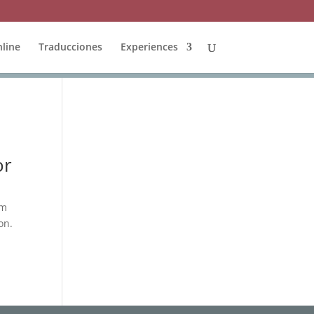
line
Traducciones
Experiences
or
am
on.