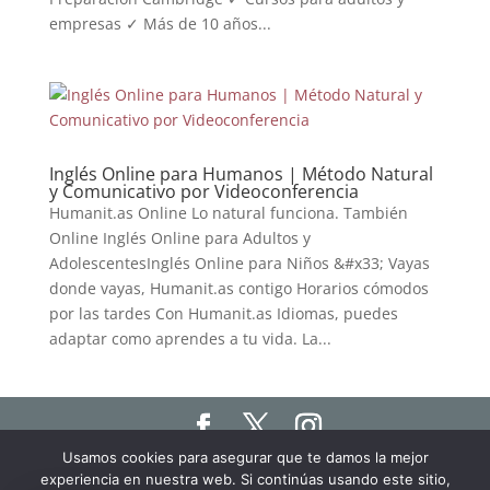
empresas ✓ Más de 10 años...
Inglés Online para Humanos | Método Natural
y Comunicativo por Videoconferencia
Humanit.as Online Lo natural funciona. También
Online Inglés Online para Adultos y
AdolescentesInglés Online para Niños &#x33; Vayas
donde vayas, Humanit.as contigo Horarios cómodos
por las tardes Con Humanit.as Idiomas, puedes
adaptar como aprendes a tu vida. La...
Usamos cookies para asegurar que te damos la mejor
Haz click aquí para ver nuestro Aviso Legal, Política
experiencia en nuestra web. Si continúas usando este sitio,
de Privacidad y Política de Cookies