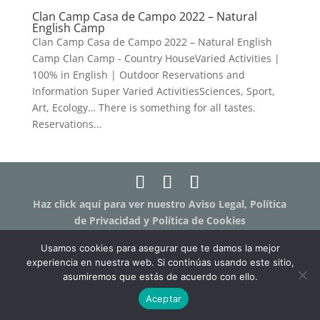
Clan Camp Casa de Campo 2022 – Natural
English Camp
Clan Camp Casa de Campo 2022 – Natural English
Camp Clan Camp - Country HouseVaried Activities |
100% in English | Outdoor Reservations and
Information Super Varied ActivitiesSciences, Sport,
Art, Ecology… There is something for all tastes.
Reservations...
Haz click aquí para ver nuestro Aviso Legal, Política
de Privacidad y Política de Cookies
Haz click aquí para ver los términos y condiciones
Usamos cookies para asegurar que te damos la mejor
de las clases online "Humanit.as Online"
experiencia en nuestra web. Si continúas usando este sitio,
asumiremos que estás de acuerdo con ello.
Aceptar