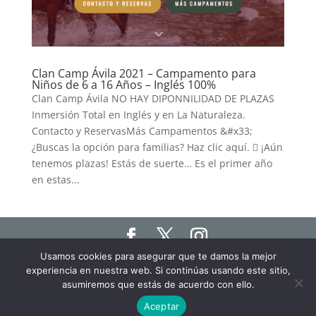
Clan Camp Ávila 2021 – Campamento para
Niños de 6 a 16 Años – Inglés 100%
Clan Camp Ávila NO HAY DIPONNILIDAD DE PLAZAS
Inmersión Total en Inglés y en La Naturaleza.
Contacto y ReservasMás Campamentos &#x33;
¿Buscas la opción para familias? Haz clic aquí.  ¡Aún
tenemos plazas! Estás de suerte… Es el primer año
en estas...
Usamos cookies para asegurar que te damos la mejor
Haz click aquí para ver nuestro Aviso Legal, Política
experiencia en nuestra web. Si continúas usando este sitio,
de Privacidad y Política de Cookies
asumiremos que estás de acuerdo con ello.
Haz click aquí para ver los términos y condiciones
Aceptar
de las clases online "Humanit.as Online"