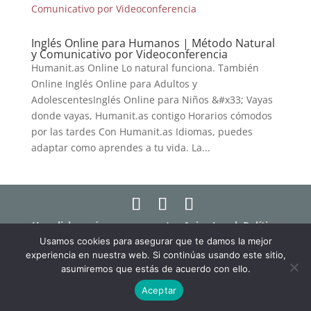
Inglés Online para Humanos | Método Natural
y Comunicativo por Videoconferencia
Humanit.as Online Lo natural funciona. También
Online Inglés Online para Adultos y
AdolescentesInglés Online para Niños &#x33; Vayas
donde vayas, Humanit.as contigo Horarios cómodos
por las tardes Con Humanit.as Idiomas, puedes
adaptar como aprendes a tu vida. La...
Haz click aquí para ver nuestro Aviso Legal, Política
de Privacidad y Política de Cookies
Usamos cookies para asegurar que te damos la mejor
experiencia en nuestra web. Si continúas usando este sitio,
Haz click aquí para ver los términos y condiciones
asumiremos que estás de acuerdo con ello.
de las clases online "Humanit.as Online"
Aceptar