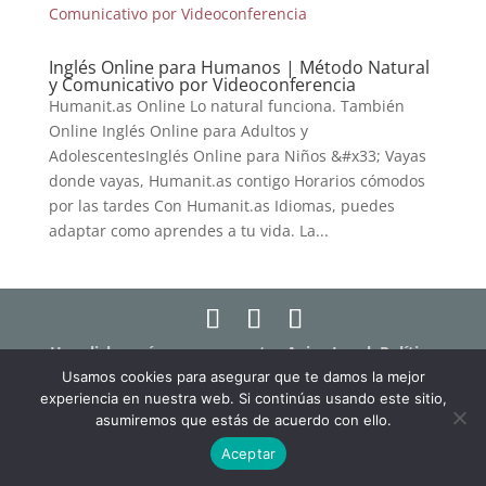
Inglés Online para Humanos | Método Natural
y Comunicativo por Videoconferencia
Humanit.as Online Lo natural funciona. También
Online Inglés Online para Adultos y
AdolescentesInglés Online para Niños &#x33; Vayas
donde vayas, Humanit.as contigo Horarios cómodos
por las tardes Con Humanit.as Idiomas, puedes
adaptar como aprendes a tu vida. La...
Haz click aquí para ver nuestro Aviso Legal, Política
de Privacidad y Política de Cookies
Usamos cookies para asegurar que te damos la mejor
experiencia en nuestra web. Si continúas usando este sitio,
Haz click aquí para ver los términos y condiciones
asumiremos que estás de acuerdo con ello.
de las clases online "Humanit.as Online"
Aceptar