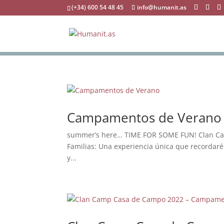
(+34) 600 54 48 45
info@humanit.as
Campamentos de Verano
summer’s here… TIME FOR SOME FUN! Clan C
Familias: Una experiencia única que recordaréis
y...