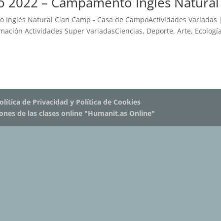
 2022 – Campamento Inglés Natural
Inglés Natural Clan Camp - Casa de CampoActividades Variadas 
rmación Actividades Super VariadasCiencias, Deporte, Arte, Ecologí
olítica de Privacidad y Política de Cookies
iones de las clases online "Humanit.as Online"