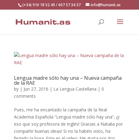
(+34) 910 18 52 49 / 607 57 34 37
info@humanit.as
Lengua madre sólo hay una – Nueva campaña
de la RAE
by
|
Jun 27, 2016
|
La Lengua Castellana
|
0
comments
Pues, me ha encantado la campaña de la Real
Academia Española “Lengua madre sólo hay una”, ¡y
eso que soy profesora de inglés! Gracias a Natalia por
compartir buenas ideas! Si no la habéis visto, ha
llegado la hora. Este es el video: Me gusta por dos