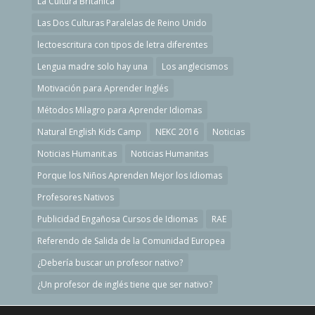
La Cultura Británica
Las Dos Culturas Paralelas de Reino Unido
lectoescritura con tipos de letra diferentes
Lengua madre solo hay una
Los anglecismos
Motivación para Aprender Inglés
Métodos Milagro para Aprender Idiomas
Natural English Kids Camp
NEKC 2016
Noticias
Noticias Humanit.as
Noticias Humanitas
Porque los Niños Aprenden Mejor los Idiomas
Profesores Nativos
Publicidad Engañosa Cursos de Idiomas
RAE
Referendo de Salida de la Comunidad Europea
¿Debería buscar un profesor nativo?
¿Un profesor de inglés tiene que ser nativo?