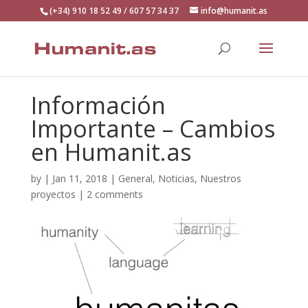
(+34) 910 18 52 49 / 607 57 34 37
info@humanit.as
Información
Importante – Cambios
en Humanit.as
by
|
Jan 11, 2018
|
General
,
Noticias
,
Nuestros
proyectos
|
2 comments