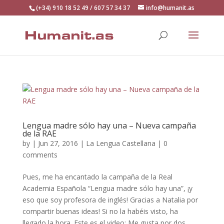
(+34) 910 18 52 49 / 607 57 34 37
info@humanit.as
Lengua madre sólo hay una – Nueva campaña
de la RAE
by
|
Jun 27, 2016
|
La Lengua Castellana
|
0
comments
Pues, me ha encantado la campaña de la Real
Academia Española “Lengua madre sólo hay una”, ¡y
eso que soy profesora de inglés! Gracias a Natalia por
compartir buenas ideas! Si no la habéis visto, ha
llegado la hora. Este es el video: Me gusta por dos