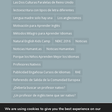
Las Dos Culturas Paralelas de Reino Unido
lectoescritura con tipos de letra diferentes
Lengua madre solo hay una
Los anglecismos
Motivación para Aprender Inglés
Métodos Milagro para Aprender Idiomas
Natural English Kids Camp
NEKC 2016
Noticias
Noticias Humanit.as
Noticias Humanitas
Porque los Niños Aprenden Mejor los Idiomas
Profesores Nativos
Publicidad Engañosa Cursos de Idiomas
RAE
Referendo de Salida de la Comunidad Europea
¿Debería buscar un profesor nativo?
¿Un profesor de inglés tiene que ser nativo?
We are using cookies to give you the best experience on our