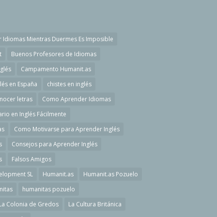
 Idiomas Mientras Duermes Es Imposible
t
Buenos Profesores de Idiomas
glés
Campamento Humanit.as
és en España
chistes en inglés
nocer letras
Como Aprender Idiomas
o en Inglés Fácilmente
as
Como Motivarse para Aprender Inglés
s
Consejos para Aprender Inglés
s
Falsos Amigos
elopment SL
Humanit.as
Humanit.as Pozuelo
itas
humanitas pozuelo
La Colonia de Gredos
La Cultura Británica