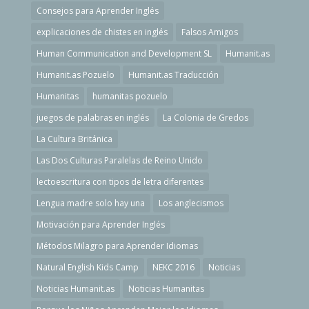
Consejos para Aprender Inglés
explicaciones de chistes en inglés
Falsos Amigos
Human Communication and Development SL
Humanit.as
Humanit.as Pozuelo
Humanit.as Traducción
Humanitas
humanitas pozuelo
juegos de palabras en inglés
La Colonia de Gredos
La Cultura Británica
Las Dos Culturas Paralelas de Reino Unido
lectoescritura con tipos de letra diferentes
Lengua madre solo hay una
Los anglecismos
Motivación para Aprender Inglés
Métodos Milagro para Aprender Idiomas
Natural English Kids Camp
NEKC 2016
Noticias
Noticias Humanit.as
Noticias Humanitas