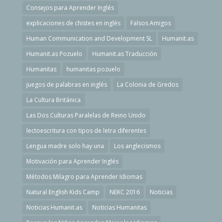
Consejos para Aprender Inglés
explicaciones de chistes en inglés
Falsos Amigos
Human Communication and Development SL
Humanit.as
Humanit.as Pozuelo
Humanit.as Traducción
Humanitas
humanitas pozuelo
juegos de palabras en inglés
La Colonia de Gredos
La Cultura Británica
Las Dos Culturas Paralelas de Reino Unido
lectoescritura con tipos de letra diferentes
Lengua madre solo hay una
Los anglecismos
Motivación para Aprender Inglés
Métodos Milagro para Aprender Idiomas
Natural English Kids Camp
NEKC 2016
Noticias
Noticias Humanit.as
Noticias Humanitas