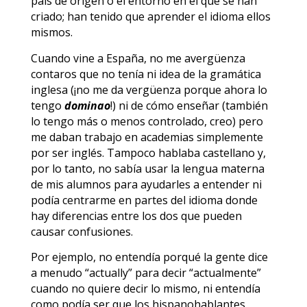
país de origen o el entorno en el que se han
criado; han tenido que aprender el idioma ellos
mismos.
Cuando vine a España, no me avergüenza
contaros que no tenía ni idea de la gramática
inglesa (¡no me da vergüenza porque ahora lo
tengo
dominao
!) ni de cómo enseñar (también
lo tengo más o menos controlado, creo) pero
me daban trabajo en academias simplemente
por ser inglés. Tampoco hablaba castellano y,
por lo tanto, no sabía usar la lengua materna
de mis alumnos para ayudarles a entender ni
podía centrarme en partes del idioma donde
hay diferencias entre los dos que pueden
causar confusiones.
Por ejemplo, no entendía porqué la gente dice
a menudo “actually” para decir “actualmente”
cuando no quiere decir lo mismo, ni entendía
como podía ser que los hispanohablantes