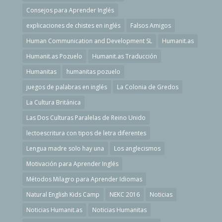
Consejos para Aprender Inglés
explicaciones de chistes en inglés
Falsos Amigos
Human Communication and Development SL
Humanit.as
Humanit.as Pozuelo
Humanit.as Traducción
Humanitas
humanitas pozuelo
juegos de palabras en inglés
La Colonia de Gredos
La Cultura Británica
Las Dos Culturas Paralelas de Reino Unido
lectoescritura con tipos de letra diferentes
Lengua madre solo hay una
Los anglecismos
Motivación para Aprender Inglés
Métodos Milagro para Aprender Idiomas
Natural English Kids Camp
NEKC 2016
Noticias
Noticias Humanit.as
Noticias Humanitas