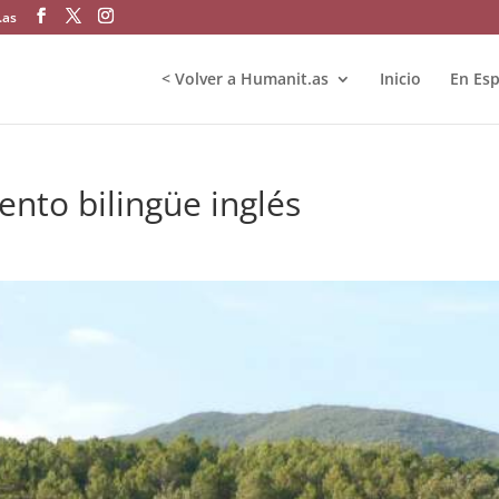
.as
< Volver a Humanit.as
Inicio
En Es
nto bilingüe inglés