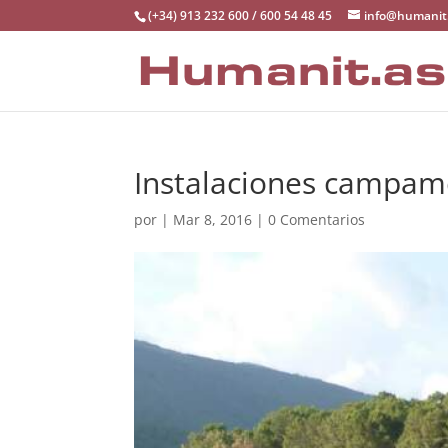
(+34) 913 232 600 / 600 54 48 45
info@humanit
Instalaciones campame
por
|
Mar 8, 2016
|
0 Comentarios