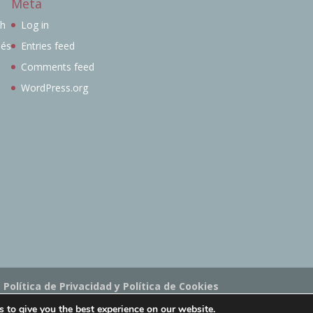
Meta
sh
Log in
lés
Entries feed
Comments feed
WordPress.org
 Política de Privacidad y Política de Cookies
iciones de las clases online "Humanit.as Online"
 to give you the best experience on our website.