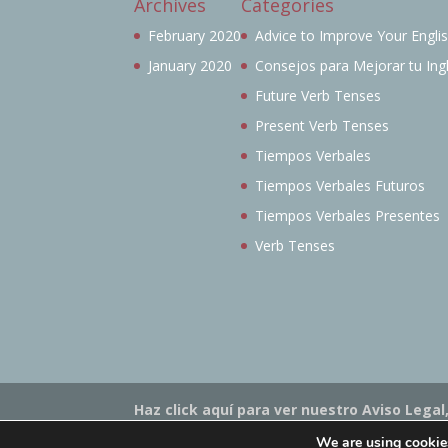
Archives
Categories
February 2020
Advice to Improve Your Engli
January 2020
Consejos para Mejorar tu Ing
Future Verb Tenses
Present Verb Tenses
Tiempos Verbales
Tiempos Verbales Futuros
Tiempos Verbales Presentes
Verb Tenses
Haz click aquí para ver nuestro Aviso Legal,
Haz click aquí para ver los términos y cond
We are using cookies