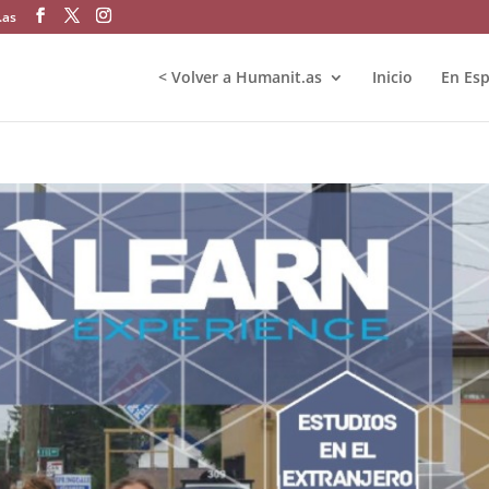
.as
< Volver a Humanit.as
Inicio
En Es