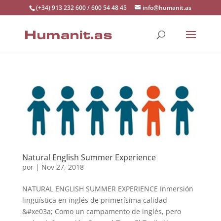
(+34) 913 232 600 / 600 54 48 45
info@humanit.as
Natural English Summer Experience
por
|
Nov 27, 2018
NATURAL ENGLISH SUMMER EXPERIENCE Inmersión
lingüística en inglés de primerísima calidad
&#xe03a; Como un campamento de inglés, pero