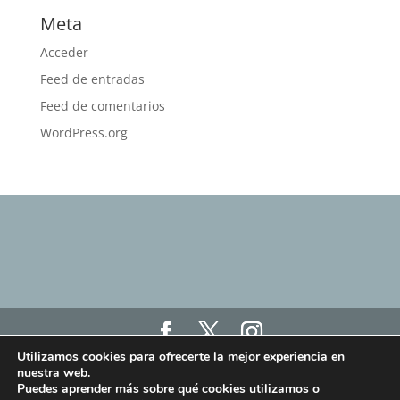
Meta
Acceder
Feed de entradas
Feed de comentarios
WordPress.org
Utilizamos cookies para ofrecerte la mejor experiencia en
Haz click aquí para ver nuestro Aviso Legal, Política
nuestra web.
de Privacidad y Política de Cookies
Puedes aprender más sobre qué cookies utilizamos o