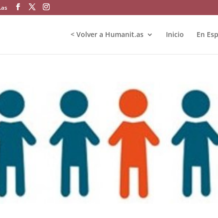
.as
< Volver a Humanit.as
Inicio
En Es