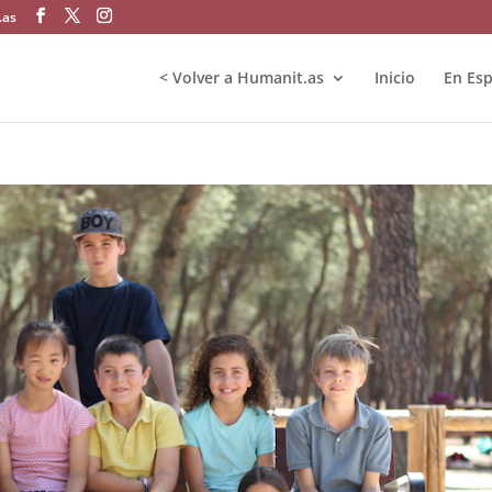
.as
< Volver a Humanit.as
Inicio
En Es