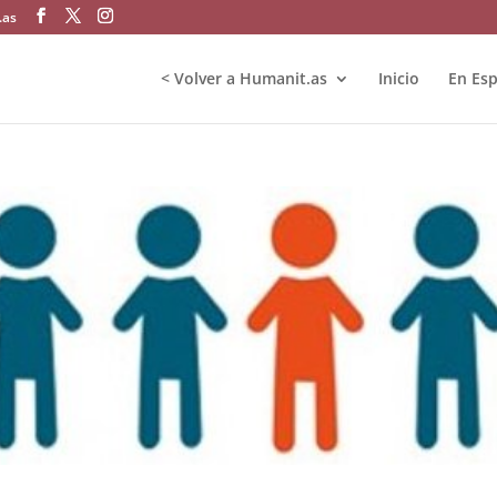
.as
< Volver a Humanit.as
Inicio
En Es