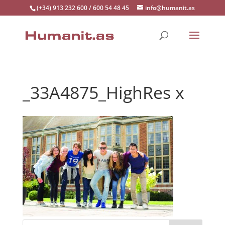
(+34) 913 232 600 / 600 54 48 45
info@humanit.as
_33A4875_HighRes x