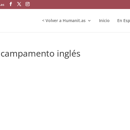
.as
< Volver a Humanit.as
Inicio
En Es
a campamento inglés