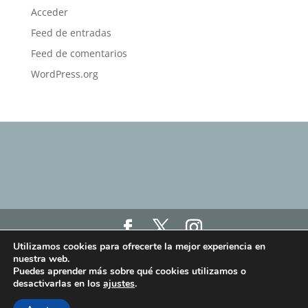
Acceder
Feed de entradas
Feed de comentarios
WordPress.org
Utilizamos cookies para ofrecerte la mejor experiencia en
Haz click aquí para ver nuestro Aviso Legal, Política
nuestra web.
de Privacidad y Política de Cookies
Puedes aprender más sobre qué cookies utilizamos o
Haz click aquí para ver los términos y condiciones
desactivarlas en los
ajustes
.
de las clases online "Humanit.as Online"