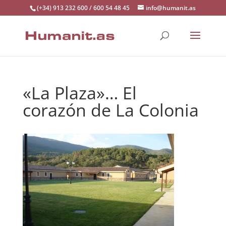
(+34) 913 232 600 / 600 54 48 45
info@humanit.as
«La Plaza»… El
corazón de La Colonia