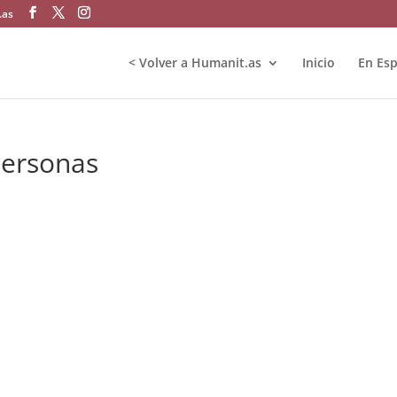
.as
< Volver a Humanit.as
Inicio
En Es
personas