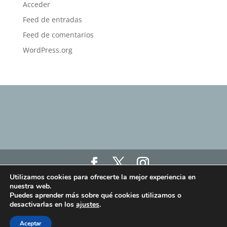
Acceder
Feed de entradas
Feed de comentarios
WordPress.org
Utilizamos cookies para ofrecerte la mejor experiencia en
Haz click aquí para ver nuestro Aviso Legal, Política
nuestra web.
de Privacidad y Política de Cookies
Puedes aprender más sobre qué cookies utilizamos o
Haz click aquí para ver los términos y condiciones
desactivarlas en los
ajustes
.
de las clases online "Humanit.as Online"
Aceptar