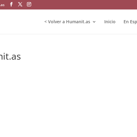
.as
< Volver a Humanit.as
Inicio
En Es
it.as