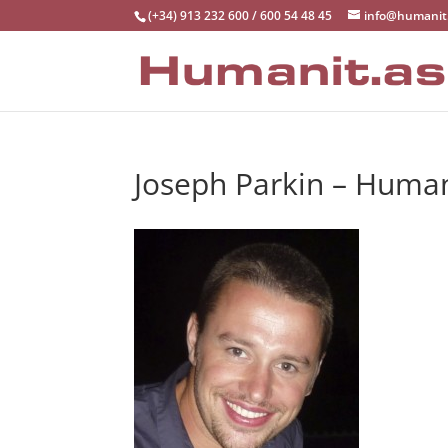
(+34) 913 232 600 / 600 54 48 45
info@humanit
Joseph Parkin – Human