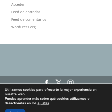
Acceder
Feed de entradas
Feed de comentarios
WordPress.org
Utilizamos cookies para ofrecerte la mejor experiencia en
Haz click aquí para ver nuestro Aviso Legal, Política
nuestra web.
de Privacidad y Política de Cookies
Puedes aprender más sobre qué cookies utilizamos o
Haz click aquí para ver los términos y condiciones
desactivarlas en los
ajustes
.
de las clases online "Humanit.as Online"