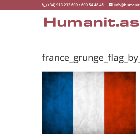
(+34) 913 232 600 / 600 54 48 45
info@humanit
france_grunge_flag_by