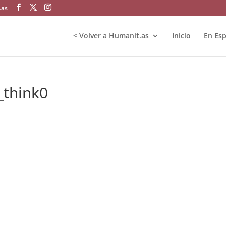
.as
< Volver a Humanit.as
Inicio
En Es
_think0