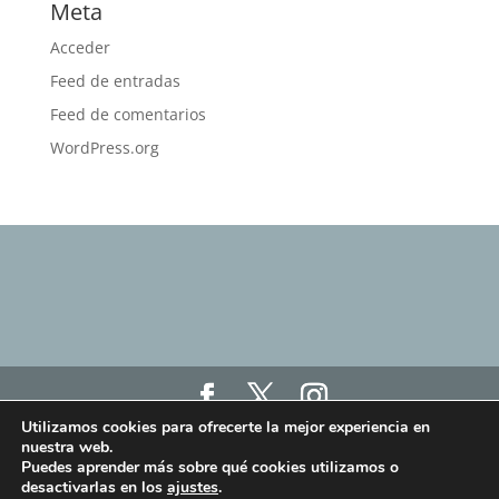
Meta
Acceder
Feed de entradas
Feed de comentarios
WordPress.org
Utilizamos cookies para ofrecerte la mejor experiencia en
Haz click aquí para ver nuestro Aviso Legal, Política
nuestra web.
de Privacidad y Política de Cookies
Puedes aprender más sobre qué cookies utilizamos o
Haz click aquí para ver los términos y condiciones
desactivarlas en los
ajustes
.