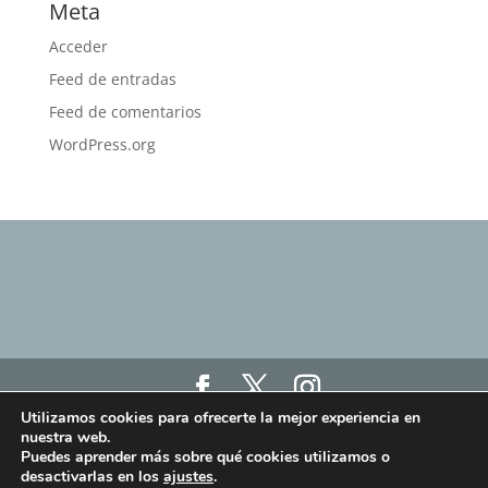
Meta
Acceder
Feed de entradas
Feed de comentarios
WordPress.org
Utilizamos cookies para ofrecerte la mejor experiencia en
Haz click aquí para ver nuestro Aviso Legal, Política
nuestra web.
de Privacidad y Política de Cookies
Puedes aprender más sobre qué cookies utilizamos o
Haz click aquí para ver los términos y condiciones
desactivarlas en los
ajustes
.