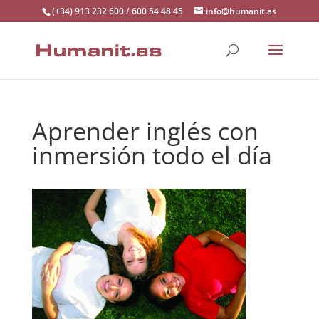
(+34) 913 232 600 / 600 54 48 45
info@humanit.as
Aprender inglés con
inmersión todo el día