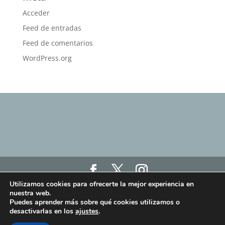
Acceder
Feed de entradas
Feed de comentarios
WordPress.org
Utilizamos cookies para ofrecerte la mejor experiencia en
Haz click aquí para ver nuestro Aviso Legal, Política
nuestra web.
de Privacidad y Política de Cookies
Puedes aprender más sobre qué cookies utilizamos o
Haz click aquí para ver los términos y condiciones
desactivarlas en los
ajustes
.
de las clases online "Humanit.as Online"