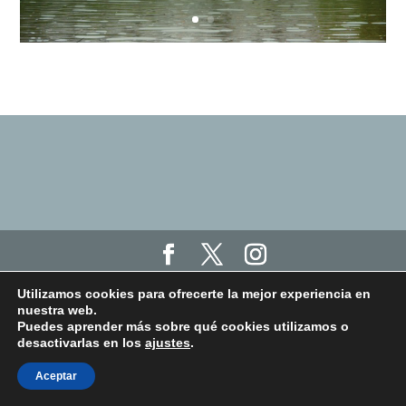
Haz click aquí para ver nuestro Aviso Legal, Política
Utilizamos cookies para ofrecerte la mejor experiencia en
de Privacidad y Política de Cookies
nuestra web.
Haz click aquí para ver los términos y condiciones
Puedes aprender más sobre qué cookies utilizamos o
desactivarlas en los
ajustes
.
de las clases online "Humanit.as Online"
Aceptar
Prueba una clase